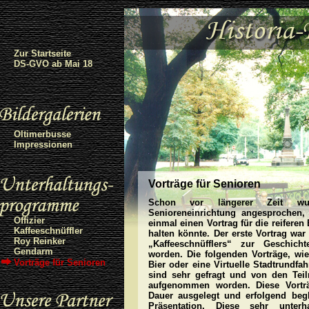
Zur Startseite
DS-GVO ab Mai 18
Oltimerbusse
Impressionen
Vorträge für Senioren
Schon vor längerer Zeit w
Senioreneinrichtung angesprochen
Offizier
einmal einen Vortrag für die reifere
Kaffeeschnüffler
halten könnte. Der erste Vortrag wa
Roy Reinker
„Kaffeeschnüfflers“ zur Geschich
Gendarm
worden. Die folgenden Vorträge, wie
Vorträge für Senioren
Bier oder eine Virtuelle Stadtrundfah
sind sehr gefragt und von den Teil
aufgenommen worden. Diese Vortr
Dauer ausgelegt und erfolgend begl
Präsentation. Diese sehr unterh